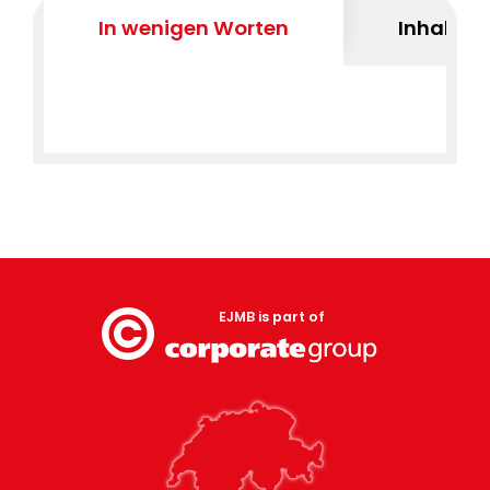
In wenigen Worten
Inhaltsv
EJMB is part of