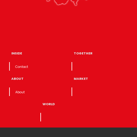
INSIDE
TOGETHER
Contact
ABOUT
MARKET
About
WORLD