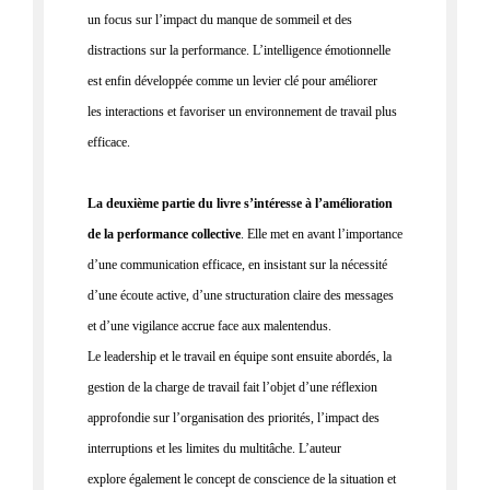
un
focus sur l’impact du manque de
sommeil et des
distractions sur la performance. L’intelligence
émotionnelle
est enfin développée comme
un levier clé pour améliorer
les
interactions et favoriser un environnement de travail plus
efficace.
La deuxième partie du livre s’intéresse à l’amélioration
de la performance collective
.
Elle met en avant l’importance
d’une
communication efficace, en
insistant sur la nécessité
d’une écoute active, d’une structuration
claire des messages
et d’une vigilance
accrue face aux malentendus.
Le
leadership et le travail en équipe sont ensuite abordés, la
gestion de
la charge de travail fait l’objet
d’une réflexion
approfondie sur
l’organisation des priorités, l’impact des
interruptions et les limites
du multitâche. L’auteur
explore
également le concept de conscience de la
situation et