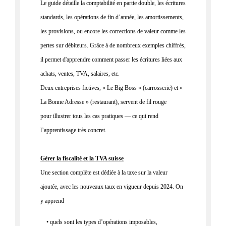
Le guide détaille la
comptabilité en partie double
, les écritures
standards, les opérations de fin d’année, les amortissements,
les provisions, ou encore les corrections de valeur comme les
pertes sur débiteurs. Grâce à de
nombreux exemples chiffrés
,
il permet d'apprendre comment passer les écritures liées aux
achats, ventes, TVA, salaires, etc.
Deux entreprises fictives, « Le Big Boss » (carrosserie) et «
La Bonne Adresse » (restaurant), servent de fil rouge
pour
illustrer tous les cas pratiques
— ce qui rend
l’apprentissage très concret.
Gérer la fiscalité et la TVA suisse
Une section complète est dédiée à la
taxe sur la valeur
ajoutée
, avec les
nouveaux taux en vigueur depuis 2024
. On
y apprend
• quels sont les types d’opérations imposables,