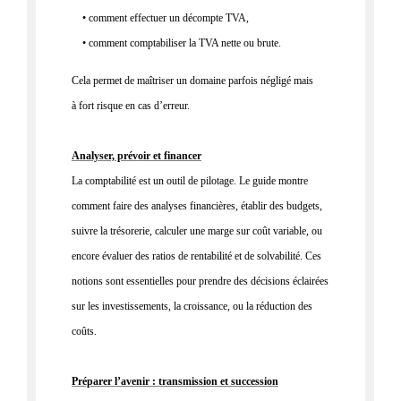
• comment effectuer un décompte TVA,
• comment comptabiliser la TVA nette ou brute.
Cela permet de maîtriser un domaine parfois négligé mais
à
fort risque en cas d’erreur
.
Analyser, prévoir et financer
La comptabilité est un
outil de pilotage
. Le guide montre
comment faire des
analyses financières
, établir des
budgets
,
suivre la
trésorerie
, calculer une
marge sur coût variable
, ou
encore évaluer des
ratios de
rentabilité
et de solvabilité. Ces
notions sont essentielles pour prendre des décisions éclairées
sur les investissements, la croissance, ou la réduction des
coûts.
Préparer l’avenir : transmission et succession