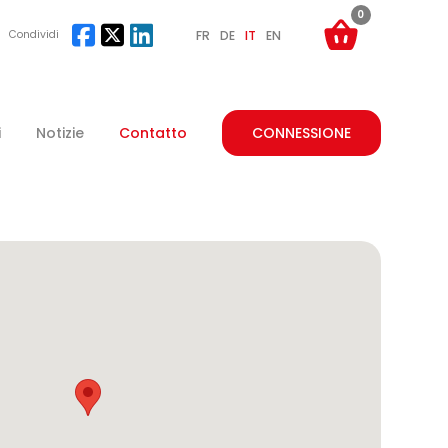
0
Condividi
FR
DE
IT
EN
i
Notizie
Contatto
CONNESSIONE