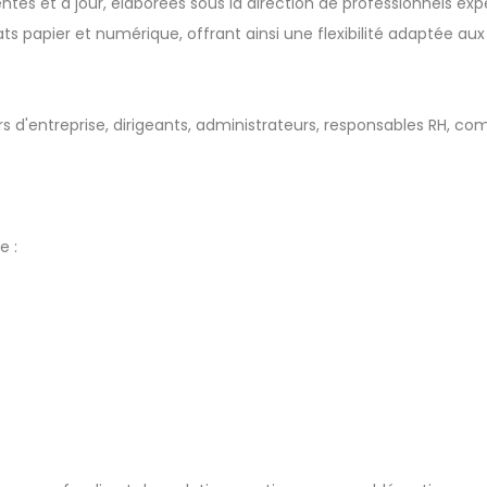
tes et à jour, élaborées sous la direction de professionnels ex
ats papier et numérique, offrant ainsi une flexibilité adaptée au
 d'entreprise, dirigeants, administrateurs, responsables RH, compt
e :