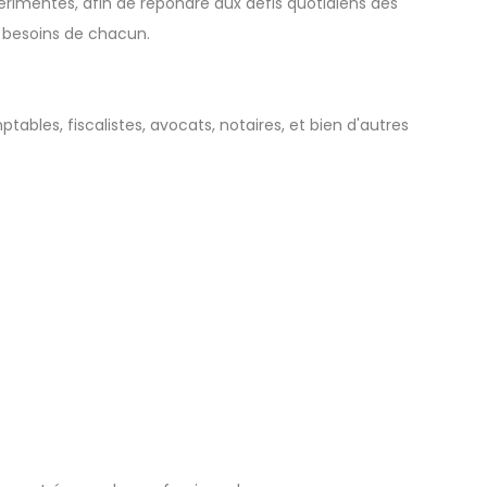
périmentés, afin de répondre aux défis quotidiens des
x besoins de chacun.
ables, fiscalistes, avocats, notaires, et bien d'autres