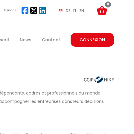
0
Partager
FR
DE
IT
EN
crit
News
Contact
CONNEXION
 indépendants, cadres et professionnels du monde
r accompagner les entreprises dans leurs décisions