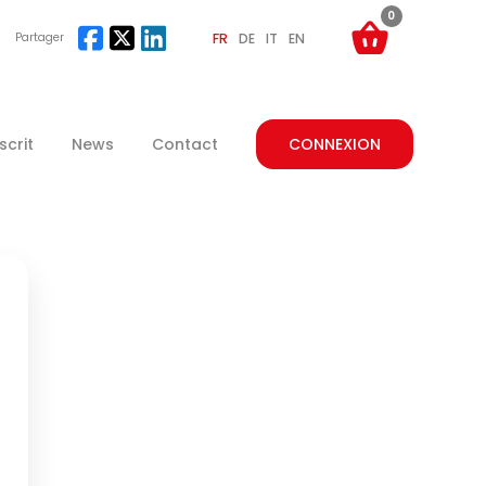
0
Partager
FR
DE
IT
EN
crit
News
Contact
CONNEXION