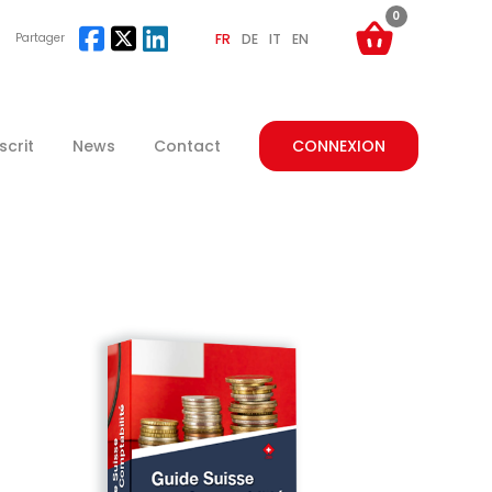
0
Partager
FR
DE
IT
EN
crit
News
Contact
CONNEXION